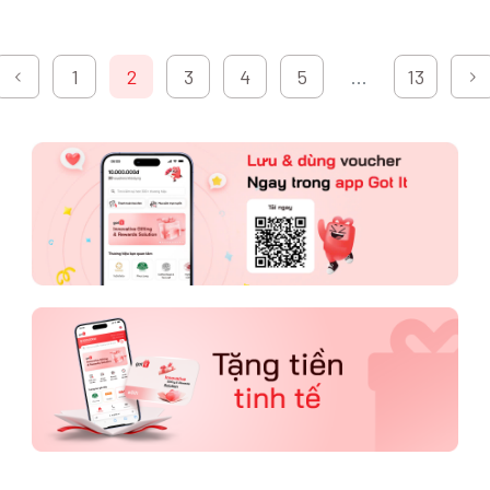
lại cho doanh
nghiệp trong dịp lễ
này!
1
2
3
4
5
...
13