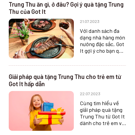
Trung Thu ăn gì, ở đâu? Gợi ý quà tặng Trung
nghỉ việc.
Thu của Got It
21.07.2023
Với danh sách đa
dạng nhà hàng món
nướng đặc sắc, Got
It gợi ý cho bạn quà
tặng trung thu
tuyệt vời để dành
tặng cho bạn bè và
Giải pháp quà tặng Trung Thu cho trẻ em từ
gia đình.
Got It hấp dẫn
22.07.2023
Cùng tìm hiểu về
giải pháp quà tặng
Trung Thu từ Got It
dành cho trẻ em và
những lợi ích mang