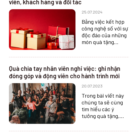
viên, khách hàng và đối tác
doanh nghiệp B2B.
25.07.2024
Bằng việc kết hợp
công nghệ số với sự
độc đáo của những
món quà tặng
Trung Thu một
cách tiện lợi, để gửi
đi những lời chúc
Quà chia tay nhân viên nghỉ việc: ghi nhận
tốt đẹp trong dịp
đóng góp và động viên cho hành trình mới
đặc biệt.
20.07.2023
Trong bài viết này
chúng ta sẽ cùng
tìm hiểu các ý
tưởng quà tặng,
thiết kế thư cảm
ơn, cách thức trao
quà khi nhân viên