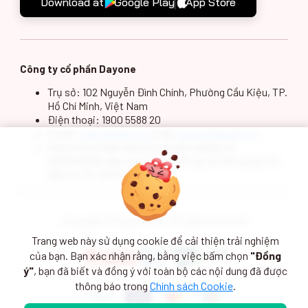
Download at
Google Play
App Store
Công ty cổ phần Dayone
Trụ sở: 102 Nguyễn Đình Chính, Phường Cầu Kiệu, TP.
Hồ Chí Minh, Việt Nam
Điện thoại: 1900 5588 20
Email:
hotro@gotit.vn
hoặc
support@gotit.vn
Giấy chứng nhận đăng ký doanh nghiệp số
0313249098 cấp ngày 13/5/2015 tại Sở Kế hoạch và
Đầu tư TP. Hồ Chí Minh
Copyright © Dayone JSC. All rights reserved
Trang web này sử dụng cookie để cải thiện trải nghiệm
của bạn. Bạn xác nhận rằng, bằng việc bấm chọn
"Đồng
ý"
, bạn đã biết và đồng ý với toàn bộ các nội dung đã được
thông báo trong
Chính sách Cookie
.