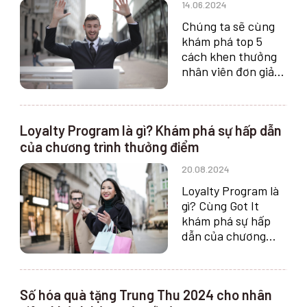
14.06.2024
Chúng ta sẽ cùng
khám phá top 5
cách khen thưởng
nhân viên đơn giản
và hiệu quả ngay tại
đây.
Loyalty Program là gì? Khám phá sự hấp dẫn
của chương trình thưởng điểm
20.08.2024
Loyalty Program là
gì? Cùng Got It
khám phá sự hấp
dẫn của chương
trình thưởng điểm
và những lợi ích mà
nó mang lại cho
Số hóa quà tặng Trung Thu 2024 cho nhân
khách hàng và