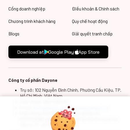
Cổng doanh nghiệp
Điều khoản & Chính sách
Chương trình khách hàng
Quy chế hoạt động
Blogs
Giải quyết tranh chấp
Download at
Google Play
App Store
Công ty cổ phần Dayone
Trụ sở: 102 Nguyễn Đình Chính, Phường Cầu Kiệu, TP.
Hồ Chí Minh, Việt Nam
Điện thoại: 1900 5588 20
Email:
hotro@gotit.vn
hoặc
support@gotit.vn
Giấy chứng nhận đăng ký doanh nghiệp số
0313249098 cấp ngày 13/5/2015 tại Sở Kế hoạch và
Đầu tư TP. Hồ Chí Minh