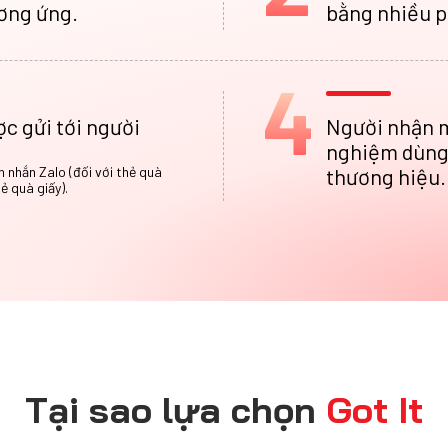
ơng ứng.
bằng nhiều p
4
ợc gửi tới người
Người nhận m
nghiệm dùng 
in nhắn Zalo (đối với thẻ quà
thương hiệu.
hẻ quà giấy).
Tại sao lựa chọn
Got It