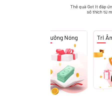
Thẻ quà Got It đáp ứ
sở thích từ 
Thưởng Nóng
Tri Ân