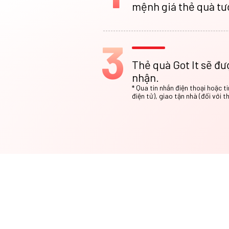
mệnh giá thẻ quà tư
3
Thẻ quà Got It sẽ đư
nhận.
* Qua tin nhắn điện thoại hoặc t
điện tử), giao tận nhà (đối với t