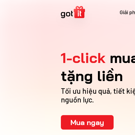
Giải p
1-click
mu
tặng liền
Tối ưu hiệu quả, tiết ki
nguồn lực.
Mua ngay