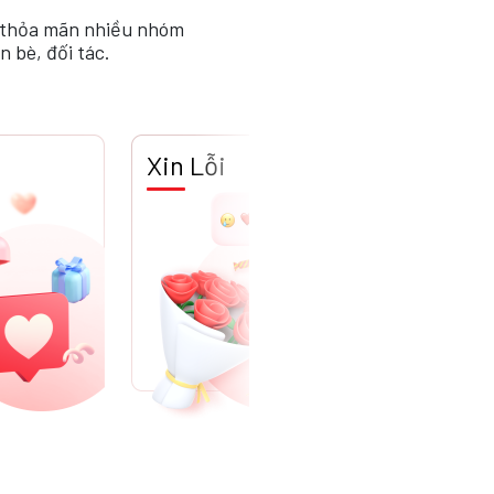
; thỏa mãn nhiều nhóm
 bè, đối tác.
Xin Lỗi
Sinh Nhật