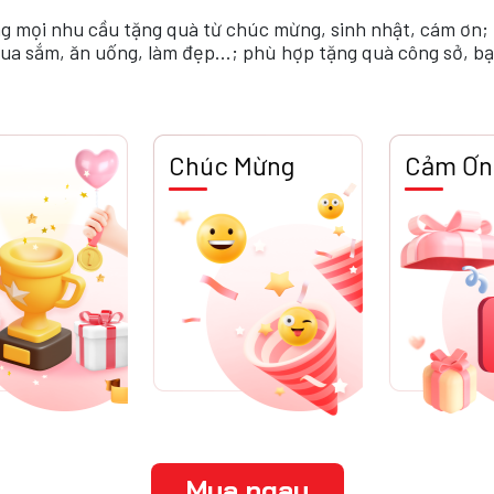
ng mọi nhu cầu tặng quà từ chúc mừng, sinh nhật, cám ơn
mua sắm, ăn uống, làm đẹp...; phù hợp tặng quà công sở, bạn
Chúc Mừng
Cảm Ơn
Mua ngay