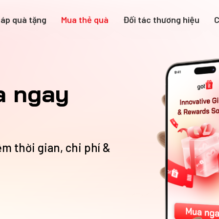
háp quà tặng
Mua thẻ quà
Đối tác thương hiệu
C
a ngay
ệm thời gian, chi phí &