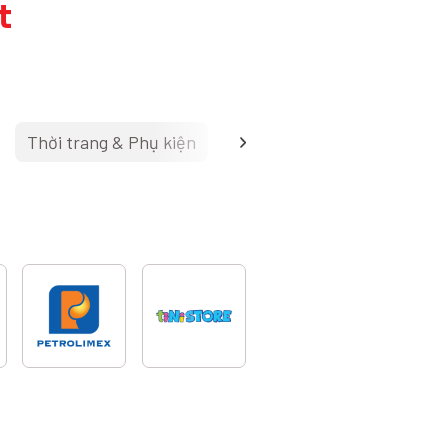
t
Thời trang & Phụ kiện
Mỹ phẩm
Giáo dục & 