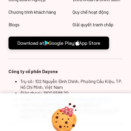
Chương trình khách hàng
Quy chế hoạt động
Blogs
Giải quyết tranh chấp
Download at
Google Play
App Store
Công ty cổ phần Dayone
Trụ sở: 102 Nguyễn Đình Chính, Phường Cầu Kiệu, TP.
Hồ Chí Minh, Việt Nam
Điện thoại: 1900 5588 20
Email:
hotro@gotit.vn
hoặc
support@gotit.vn
Giấy chứng nhận đăng ký doanh nghiệp số
0313249098 cấp ngày 13/5/2015 tại Sở Kế hoạch và
Đầu tư TP. Hồ Chí Minh