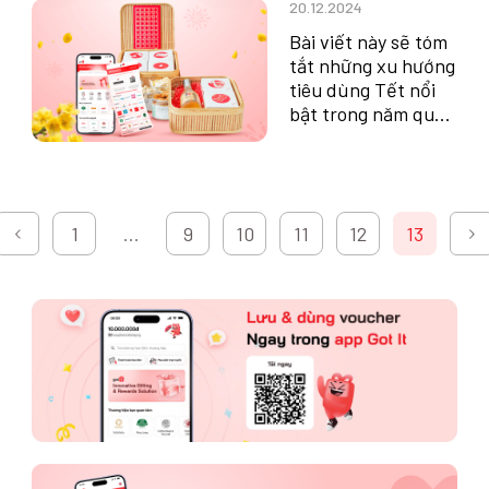
20.12.2024
Bài viết này sẽ tóm
tắt những xu hướng
tiêu dùng Tết nổi
bật trong năm qua
và dự báo những cơ
hội mới cho năm
2025
1
...
9
10
11
12
13