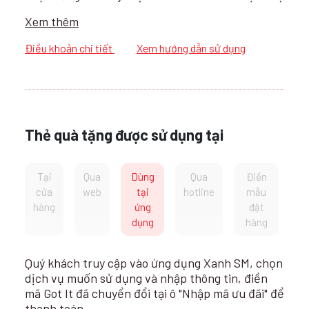
của Green SM vận hành hoàn toàn bằng ô tô
Xem thêm
điện, xe máy điện VinFast, là thế hệ phương tiện
không mùi xăng dầu, không tiếng ồn động cơ,
Điều khoản chi tiết
Xem hướng dẫn sử dụng
tốt cho sức khỏe người dùng và thân thiện với
môi trường. Với đội ngũ tài xế được đào tạo bài
bản, chuyên nghiệp theo kim chỉ nam dịch vụ tận
tâm, Green SM cam kết sẽ mang đến chất lượng
dịch vụ 5 sao cho người dùng.
Thẻ quà tặng được sử dụng tại
Tại
Qua
Dùng
Qua
Điền
cửa
web
tại
hotline
mẫu
hàng
ứng
đặt
dụng
hàng
Quý khách truy cập vào ứng dụng Xanh SM, chọn
dịch vụ muốn sử dụng và nhập thông tin, điền
mã Got It đã chuyển đổi tại ô "Nhập mã ưu đãi" để
thanh toán.