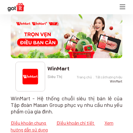
WinMart
Siêu Thị
Trang chủ
Tất cả thương hiệu
WinMart
WinMart - Hệ thống chuỗi siêu thị bán lẻ của
Tập đoàn Masan Group phục vụ nhu cầu nhu yếu
phẩm của gia đình.
Điều khoản chung
Điều khoản chi tiết
Xem
hướng dẫn sử dụng