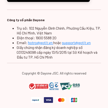
1568 - WM VC+ HCM
Số 307, Đường
Nguyễn Duy Trinh
Nguyễn Duy Trinh,
(HCM)
Phường Bình Trưng
Công ty cổ phần Dayone
Tây, Thành phố Thủ
Đức, Thành phố Hồ
Trụ sở: 102 Nguyễn Đình Chính, Phường Cầu Kiệu, TP.
Chí Minh
Hồ Chí Minh, Việt Nam
Điện thoại: 1900 5588 20
Email:
hotro@gotit.vn
hoặc
support@gotit.vn
1685 - WM HCM
Khu Thương Mại
Giấy chứng nhận đăng ký doanh nghiệp số
Diamond (HCM)
B2.2B, Tầng B2, Tháp
Bora Bora, Đảo Kim
0313249098 cấp ngày 13/5/2015 tại Sở Kế hoạch và
Cương, Số 01, Đường
Đầu tư TP. Hồ Chí Minh
104-BTT, Phường
Bình Trưng Tây, Thành
phố Thủ Đức, Thành
phố Hồ Chí Minh
Copyright © Dayone JSC. All rights reserved
1567 - WM VCP HCM
Gian hàng L01-01,
Lê Văn Việt (HCM)
Tầng L1, TTTM
Vincom Plaza Lê Văn
Việt, Số 50, Đường
Lê Văn Việt, Phường
Hiệp Phú, Thành phố