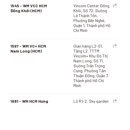
1545 - WM VCC HCM
Vincom Center Đồng
Đồng Khởi (HCM)
Khởi, Số 72, Đường
Lê Thánh Tôn,
Phường Bến Nghé,
Quận 1, Thành phố Hồ
Chí Minh
1597 - WM VC+ HCM
Gian hàng L2-01,
Nam Long (HCM)
Tầng L2, TTTM
Vincom+ Khu Đô Thị
Nam Long, Số 71,
Đường Trần Trọng
Cung, Phường Tân
Thuận Đông, Quận 7,
Thành phố Hồ Chí
Minh
1681 - WM HCM Hưng
Lô R1-2, Sky garden
Gia (HCM)
2, Số 36/25, Đường
Phạm Văn Nghị,
Phường Tân Phong,
Quận 7, Thành phố Hồ
Chí Minh