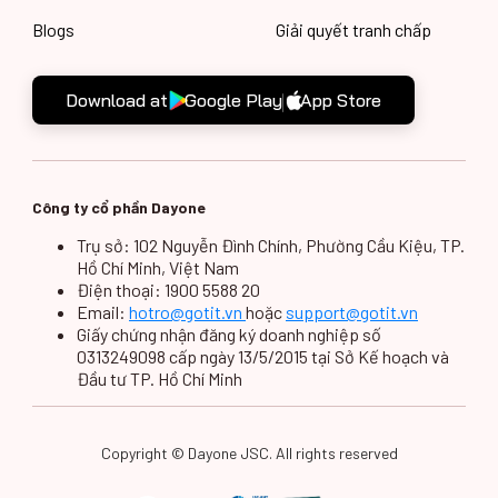
xã An Nhơn, Tỉnh Bình
Định
Blogs
Giải quyết tranh chấp
go! Điện Bàn
Thửa đất số 1491 (Lô
Download at
Google Play
App Store
(Quảng Nam)
C1), Tờ bản đồ số 06,
Khu dân cư, thương
mại dịch vụ Phong
Nhị, Phường Điện An,
Thị xã Điện Bàn, Tỉnh
Quảng Nam
Công ty cổ phần Dayone
Trụ sở: 102 Nguyễn Đình Chính, Phường Cầu Kiệu, TP.
go! Tam Kỳ (Quảng
Số 01, Đường Phan
Hồ Chí Minh, Việt Nam
Nam)
Châu Trinh, Phường
Điện thoại: 1900 5588 20
Phước Hòa, Quận
Email:
hotro@gotit.vn
hoặc
support@gotit.vn
Tam Kỳ, Tỉnh Quảng
Giấy chứng nhận đăng ký doanh nghiệp số
Nam
0313249098 cấp ngày 13/5/2015 tại Sở Kế hoạch và
Đầu tư TP. Hồ Chí Minh
go! Gò Dầu (Tây
Đường DC 1, Tổ 17, Ấp
Ninh)
Trâm Vàng 2, Xã
Thanh Phước, Huyện
Gò Dầu, Tỉnh Tây Ninh
Copyright © Dayone JSC. All rights reserved