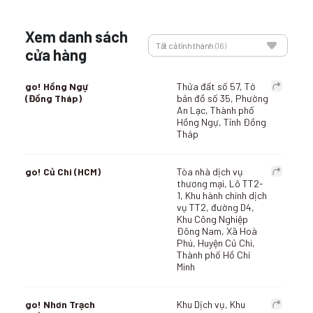
Xem danh sách
Tất cả tỉnh thành
(16)
cửa hàng
go! Hồng Ngự
Thửa đất số 57, Tờ
(Đồng Tháp)
bản đồ số 35, Phường
An Lạc, Thành phố
Hồng Ngự, Tỉnh Đồng
Tháp
go! Củ Chi (HCM)
Tòa nhà dịch vụ
thương mại, Lô TT2-
1, Khu hành chính dịch
vụ TT2, đường D4,
Khu Công Nghiệp
Đông Nam, Xã Hoà
Phú, Huyện Củ Chi,
Thành phố Hồ Chí
Minh
go! Nhơn Trạch
Khu Dịch vụ, Khu