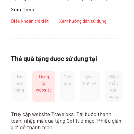
cam kết mang đến cho du khách trải nghiệm thú
Xem thêm
vị và hài lòng nhất.
Điều khoản chi tiết
Xem hướng dẫn sử dụng
Thẻ quà tặng được sử dụng tại
Tại
Dùng
Qua
Qua
Điền
cửa
tại
app
hotline
mẫu
hàng
website
đặt
hàng
Truy cập website Traveloka. Tại bước thanh
toán, nhập mã quà tặng Got It ở mục “Phiếu giảm
giá" để thanh toán.