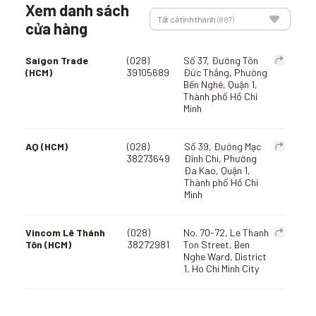
Xem danh sách
Tất cả tỉnh thành
(887)
cửa hàng
Saigon Trade
(028)
Số 37, Đường Tôn
(HCM)
39105689
Đức Thắng, Phường
Bến Nghé, Quận 1,
Thành phố Hồ Chí
Minh
AQ (HCM)
(028)
Số 39, Đường Mạc
38273649
Đỉnh Chi, Phường
Đa Kao, Quận 1,
Thành phố Hồ Chí
Minh
Vincom Lê Thánh
(028)
No. 70-72, Le Thanh
Tôn (HCM)
38272981
Ton Street, Ben
Nghe Ward, District
1, Ho Chi Minh City
Nguyễn Đình Chiểu
(028)
Số 27B, Đường