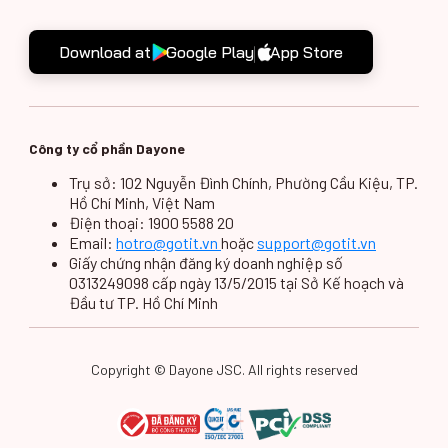
Bình, Quận 1, HCM
Download at
Google Play
App Store
29/1 Nguyễn Bỉnh
Số 29/1, Đường
Khiêm (HCM)
Nguyễn Bỉnh Khiêm,
Phường Đa kao, Quận
1, Thành phố Hồ Chí
Minh
Công ty cổ phần Dayone
Trụ sở: 102 Nguyễn Đình Chính, Phường Cầu Kiệu, TP.
71 Ly Tu Trong
Số 71, Đường Lý Tự
Hồ Chí Minh, Việt Nam
(HCM)
Trọng, Phường Bến
Thành, Quận 1, Thành
Điện thoại: 1900 5588 20
phố Hồ Chí Minh
Email:
hotro@gotit.vn
hoặc
support@gotit.vn
Giấy chứng nhận đăng ký doanh nghiệp số
0313249098 cấp ngày 13/5/2015 tại Sở Kế hoạch và
AB Tower D1 (HCM)
Số 76A, Đường Lê
Đầu tư TP. Hồ Chí Minh
Lai, Phường Bến
Thành, Quận 1, Thành
phố Hồ Chí Minh
Copyright © Dayone JSC. All rights reserved
31 Lê Duẩn (HCM)
Số 31, Đường Lê
Duẩn, Phường Bến
Nghé, Quận 1, Thành
phố Hồ Chí Minh