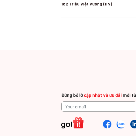
182 Triệu Việt Vương (HN)
17 Huỳnh Thúc Kháng (HN)
N04 Hoàng Đạo Thúy (HN)
60 Giang Văn Minh (HN)
Đừng bỏ lỡ
cập nhật và ưu đãi
mới từ
44 Phan Đình Phùng ( HN)