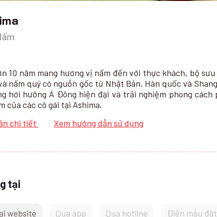
ima
Nấm
ơn 10 năm mang hương vị nấm đến với thực khách, bộ sưu
n và nấm quý có nguồn gốc từ Nhật Bản, Hàn quốc và Shang
g hơi hướng Á Đông hiện đại và trải nghiệm phong cách p
m của các cô gái tại Ashima.
ản chi tiết
Xem hướng dẫn sử dụng
g tại
ại website
Qua app
Qua hotline
Điền mẫu đặt