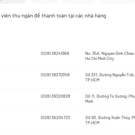
viên thu ngân để thanh toán tại các nhà hàng
(028) 38241966
No. 35A, Nguyen Dinh Chieu 
Ho Chi Minh City
(028) 38370358
Số 331, Đường Nguyễn Trãi,
TP.HCM
(028) 39320828
Số 11, Đường Tú Xương, Phư
Minh
(028) 36204723
Số 93, Đường Xuân Thủy, P
TP.HCM