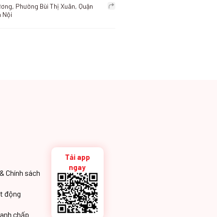
ương, Phường Bùi Thị Xuân, Quận
 Nội
háng, Phường Láng Hạ, Quận
i
 Tòa Udic Complex, Đường Hoàng
a, Quận Cầu Giấy, Thành phố Hà
nh, Phường Đội Cấn, Quận Ba
hùng, Phường Quán Thánh, Quận
Tải app
ngay
& Chính sách
ạt động
tranh chấp