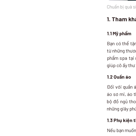
Chuẩn bị quà s
1. Tham kh
1.1 Mỹ phẩm
Bạn có thể tặ
từ những thươ
phẩm spa tại 
giúp cô ấy thư
1.2 Quần áo
Đối với quần 
áo sơ mi, áo 
bộ đồ ngủ tho
những giây phú
1.3 Phụ kiện 
Nếu bạn muốn 