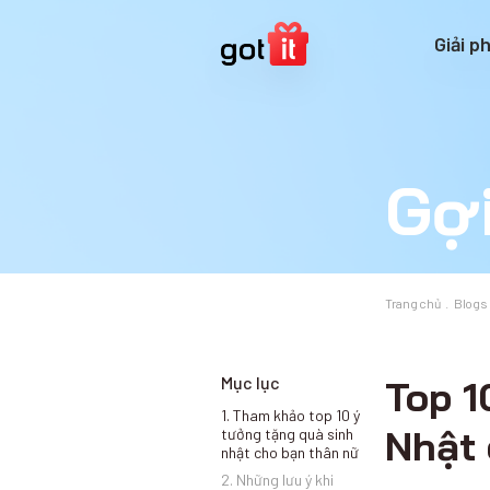
Giải p
Gợi
Trang chủ
Blogs
Mục lục
Top 1
1. Tham khảo top 10 ý
Nhật
tưởng tặng quà sinh
nhật cho bạn thân nữ
2. Những lưu ý khi