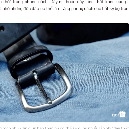
 thời trang phong cách. Dây nịt hoặc dây lưng thời trang cũng l
 nhỏ nhưng độc đáo có thể làm tăng phong cách cho bất kỳ bộ tran
 món phụ kiện giúp bạn thân nữ có thể sử dụng nhiều lần như dây thắt