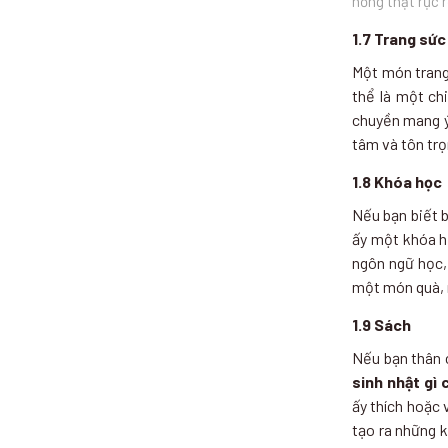
hồng thật rực 
1.7 Trang sức
Một món trang
thể là một ch
chuyền mang ý 
tâm và tôn trọ
1.8 Khóa học
Nếu bạn biết 
ấy một khóa họ
ngôn ngữ học,
một món quà, m
1.9 Sách
Nếu bạn thân 
sinh nhật gì 
ấy thích hoặc
tạo ra những k