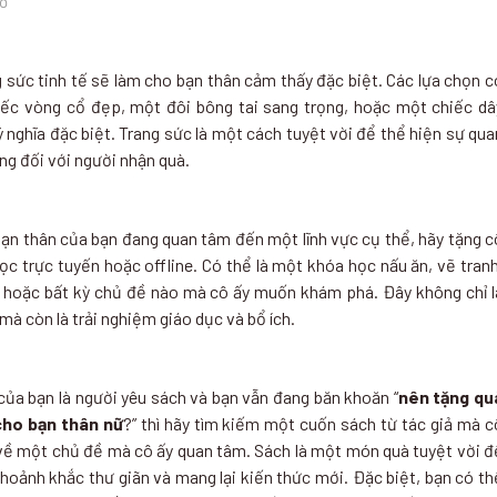
rỡ
 sức tinh tế sẽ làm cho bạn thân cảm thấy đặc biệt. Các lựa chọn c
iếc vòng cổ đẹp, một đôi bông tai sang trọng, hoặc một chiếc dâ
nghĩa đặc biệt. Trang sức là một cách tuyệt vời để thể hiện sự qua
ng đối với người nhận quà.
bạn thân của bạn đang quan tâm đến một lĩnh vực cụ thể, hãy tặng c
c trực tuyến hoặc offline. Có thể là một khóa học nấu ăn, vẽ tranh
 hoặc bất kỳ chủ đề nào mà cô ấy muốn khám phá. Đây không chỉ l
à còn là trải nghiệm giáo dục và bổ ích.
của bạn là người yêu sách và bạn vẫn đang băn khoăn “
nên tặng qu
cho bạn thân nữ
?” thì hãy tìm kiếm một cuốn sách từ tác giả mà c
 về một chủ đề mà cô ấy quan tâm. Sách là một món quà tuyệt vời đ
hoảnh khắc thư giãn và mang lại kiến thức mới. Đặc biệt, bạn có th