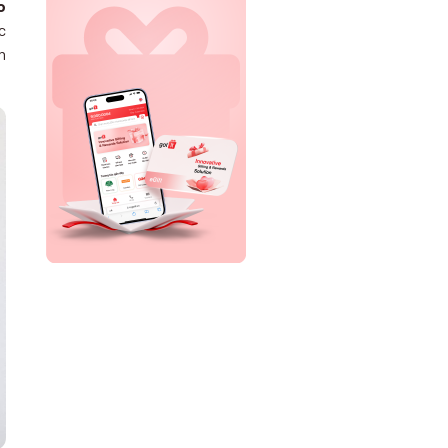
o
c
n