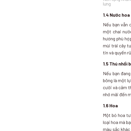
lưng
1.4 Nước hoa
Nếu bạn vẫn c
một chai nướ
hương phù hợp
mùi trái cây 
tin và quyến rũ
1.5 Thú nhồi 
Nếu bạn đang 
bông là một l
cười và cảm t
nhớ mãi đến m
1.6 Hoa
Một bó hoa tư
loại hoa mà bạ
màu sắc khác 