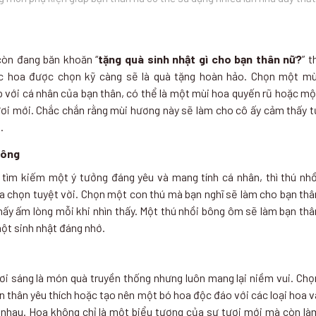
òn đang băn khoăn “
tặng quà sinh nhật gì cho bạn thân nữ?
” t
c hoa được chọn kỹ càng sẽ là quà tặng hoàn hảo. Chọn một mù
 với cá nhân của bạn thân, có thể là một mùi hoa quyến rũ hoặc mộ
tươi mới. Chắc chắn rằng mùi hương này sẽ làm cho cô ấy cảm thấy t
.
bông
tìm kiếm một ý tưởng đáng yêu và mang tính cá nhân, thì thú nhồ
ựa chọn tuyệt vời. Chọn một con thú mà bạn nghĩ sẽ làm cho bạn thâ
hấy ấm lòng mỗi khi nhìn thấy. Một thú nhồi bông ôm sẽ làm bạn thâ
ột sinh nhật đáng nhớ.
ơi sáng là món quà truyền thống nhưng luôn mang lại niềm vui. Chọ
n thân yêu thích hoặc tạo nên một bó hoa độc đáo với các loại hoa v
nhau. Hoa không chỉ là một biểu tượng của sự tươi mới mà còn là