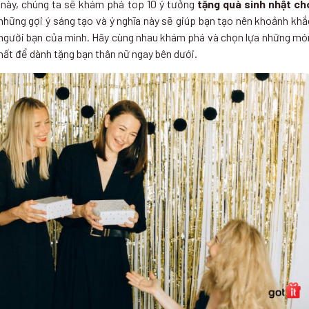
t này, chúng ta sẽ khám phá top 10 ý tưởng
tặng quà sinh nhật ch
 những gợi ý sáng tạo và ý nghĩa này sẽ giúp bạn tạo nên khoảnh khắ
người bạn của mình. Hãy cùng nhau khám phá và chọn lựa những mó
hất để dành tặng bạn thân nữ ngay bên dưới.