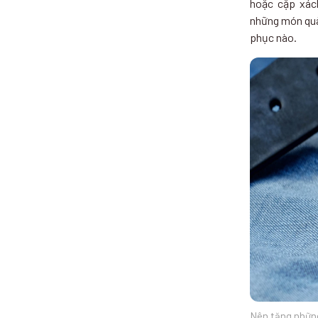
hoặc cặp xách
những món quà
phục nào.
Nên tặng những