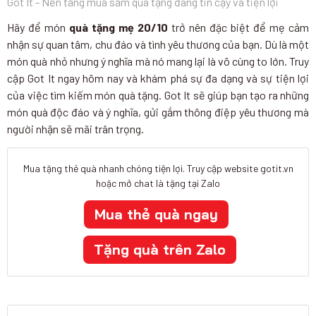
Got It - Nền tảng mua sắm quà tặng đáng tin cậy và tiện lợi
Hãy để món
quà tặng mẹ 20/10
trở nên đặc biệt để mẹ cảm
nhận sự quan tâm, chu đáo và tình yêu thương của bạn. Dù là một
món quà nhỏ nhưng ý nghĩa mà nó mang lại là vô cùng to lớn. Truy
cập Got It ngay hôm nay và khám phá sự đa dạng và sự tiện lợi
của việc tìm kiếm món quà tặng. Got It sẽ giúp bạn tạo ra những
món quà độc đáo và ý nghĩa, gửi gắm thông điệp yêu thương mà
người nhận sẽ mãi trân trọng.
Mua tặng thẻ quà nhanh chóng tiện lợi. Truy cập website gotit.vn
hoặc mở chat là tặng tại Zalo
Mua thẻ quà ngay
Tặng quà trên Zalo