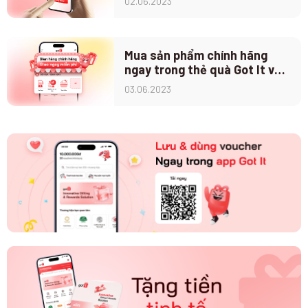
02.06.2023
Mua sản phẩm chính hãng
ngay trong thẻ quà Got It với
tính năng Home Delivery
03.06.2023