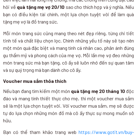
hỏi về
quà tặng mẹ vợ 20/10
sao cho thích hợp và ý nghĩa. Nếu
bạn có điều kiện tài chính, một lựa chọn tuyệt vời để làm quà
tặng mẹ vợ là đồ trang sức.
Mỗi món trang sức cũng mang theo nét đẹp riêng, từng chi tiết
tinh tế và chất liệu chọn lọc. Chính những yếu tố này sẽ tạo nên
một món quà đặc biệt và mang tính cá nhân cao, phản ánh đúng
gu thẩm mỹ và phong cách của mẹ vợ. Mỗi lần mẹ vợ đeo những
món trang sức mà bạn tặng, cô ấy sẽ luôn nhớ đến sự quan tâm
và sự quý trọng mà bạn dành cho cô ấy.
Voucher mua sắm thỏa thích
Nếu bạn đang tìm kiếm một món
quà tặng mẹ 20 tháng 10
độc
đáo và mang tính thiết thực cho mẹ, thì một voucher mua sắm
sẽ là một lựa chọn tuyệt vời. Với voucher mua sắm, mẹ sẽ được
tự do lựa chọn những món đồ mà cô ấy thực sự mong muốn sở
hữu.
Bạn có thể tham khảo trang web
https://www.gotit.vn/buy-