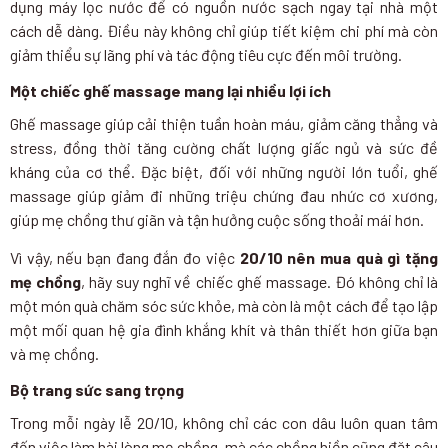
dụng máy lọc nước để có nguồn nước sạch ngay tại nhà một
cách dễ dàng. Điều này không chỉ giúp tiết kiệm chi phí mà còn
giảm thiểu sự lãng phí và tác động tiêu cực đến môi trường.
Một chiếc ghế massage mang lại nhiều lợi ích
Ghế massage giúp cải thiện tuần hoàn máu, giảm căng thẳng và
stress, đồng thời tăng cường chất lượng giấc ngủ và sức đề
kháng của cơ thể. Đặc biệt, đối với những người lớn tuổi, ghế
massage giúp giảm đi những triệu chứng đau nhức cơ xương,
giúp mẹ chồng thư giãn và tận hưởng cuộc sống thoải mái hơn.
Vì vậy, nếu bạn đang đắn đo việc
20/10 nên mua quà gì tặng
mẹ chồng
, hãy suy nghĩ về chiếc ghế massage. Đó không chỉ là
một món quà chăm sóc sức khỏe, mà còn là một cách để tạo lập
một mối quan hệ gia đình khắng khít và thân thiết hơn giữa bạn
và mẹ chồng.
Bộ trang sức sang trọng
Trong mỗi ngày lễ 20/10, không chỉ các con dâu luôn quan tâm
đến việc làm hài lòng mẹ chồng, mà các chồng hiền cũng đặt câu