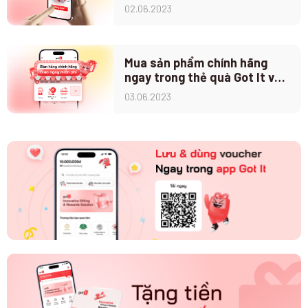
02.06.2023
Mua sản phẩm chính hãng
ngay trong thẻ quà Got It với
tính năng Home Delivery
03.06.2023